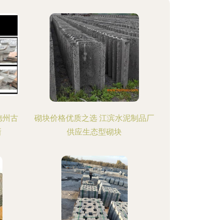
德州古
砌块价格优质之选 江滨水泥制品厂
新
供应生态型砌块