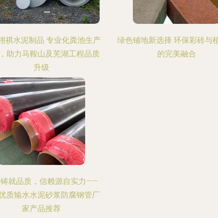
栩祺水泥制品 专业化粪池生产
绿色铺地新选择 环保彩砖与
，助力马鞍山及芜湖工程品质
的完美融合
升级
心铸就品质，信赖源自实力——
优质输水水泥砂浆防腐钢管厂
家产品推荐