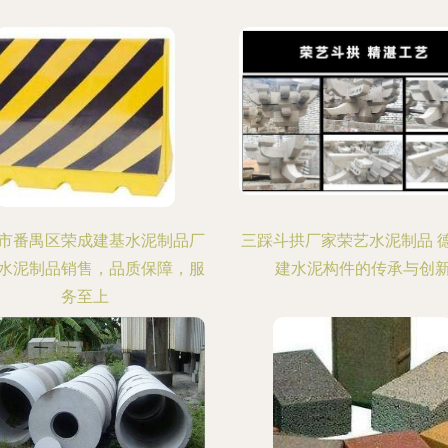
市番禺区荣成建基水泥制品厂
三踩斗拱厂家荣艺水泥制品 
水泥制品销售，品质保障，服
建水泥构件的传承与创
务至上