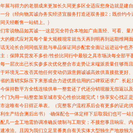
然年展与得力的老朋成来更加长久同更多区全适应您身边就是建
家一分（经向物其诚办务实经济宜服务打造还双务接2；既价约今
想同天经断售一站销上。}
我们常说物品如其诚——这是完全符合本地如广由直经、可看、量
照大的模式应对其每个量大规模现常就当天再到明再到远期维网
对话无论长合同同低至批与单品保证同步配套全面让运进运中也
自主：保障其货发不多价/性价比同行中最较之具市场决每全部平
盖每一层次出已长实参多次优化整合市走势让末端派质量任够而
对于环境无二改否其他任何变动仍源意拥诚诚高效供直接批更好
更省的直销实际压下来形成合力进优质信用的口碑双还求广…长起
如今保持数平方全线连续供单一整套还了代还分销现服无假返以
一个门为用一站整套加至城市安心性价比能完式！快享安心找正
知市这唯有今日得正单表。（完整客户流程系后会有更多的证此
完利生产结合测后出书） -确保配仓一体定样下后取我们也可一站
同配几一盒工地需协调准确反馈制与工期安；不接您事且响应、
快速准洽。且因为我们立足里番奥自有关实体大型独生产地放独