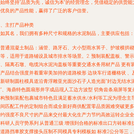
基始终坚持“品质为先，诚信为本”的经营理念，凭借稳定的供货能
和优良的产品性能，赢得了广泛的客户信誉。
一、主打产品种类
厂如其名，我们拥有多种尺寸和规格的水泥制品，主要供应包括
. 普通混凝土制品：涵管、路牙石、大小型雨水箅子、护坡横拱
等，适用于道路铺设及城市排水等场景。2. 预制装配盖板、警
墩、隔离石墩、电缆沟水泥沟盖板等重要交通水务用材产品 更有
饰产品结合强度并着重审美加持的道路棱形 边块车行道栅格状 、
创新研制圆柱模具道沿青浮雕亚光面沙石子人造光面“封边无结水
管”、海鼎特色圆扇形井字成品现人工边方波型 切角齿条扇屏等复
结构预制装配包裹城市特色且满足蓄水供水/水利等工况为理念主
车间匹配工件的定制组合而成全新好商供配置零品质困难突破更
制约强度不良尺寸的产品来交付最大化生产力节约高效运转企业
体科研人员守势系列:从普通三级 增强到合格的标准出口方砖标准
渗道路挡車胶支撑接头压制不同模具专利模板如 标准2公分等三，