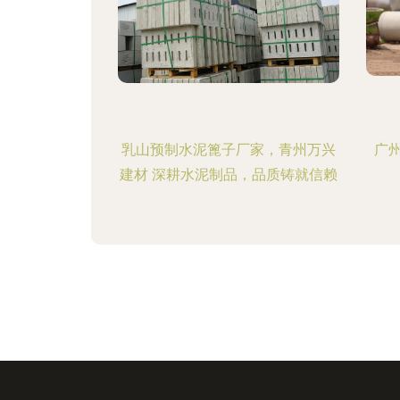
乳山预制水泥篦子厂家，青州万兴
广
建材 深耕水泥制品，品质铸就信赖